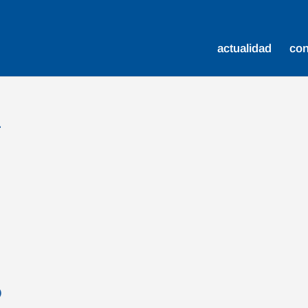
actualidad
co
y
e
o