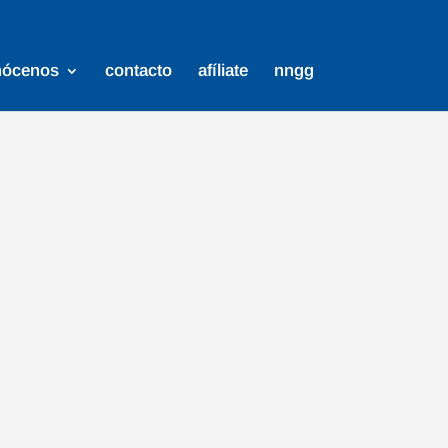
nócenos
contacto
afíliate
nngg