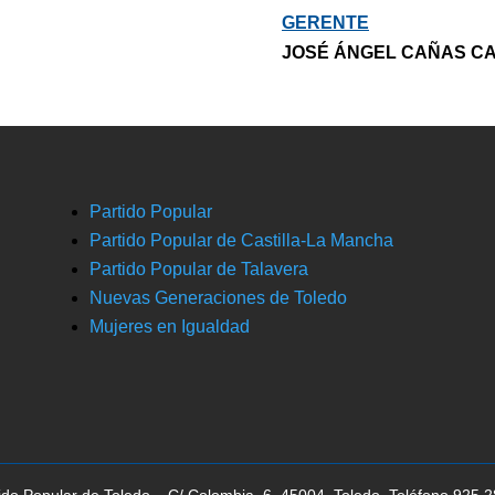
GERENTE
JOSÉ ÁNGEL CAÑAS C
Partido Popular
Partido Popular de Castilla-La Mancha
Partido Popular de Talavera
Nuevas Generaciones de Toledo
Mujeres en Igualdad
ido Popular de Toledo – C/ Colombia, 6, 45004, Toledo, Teléfono 925 