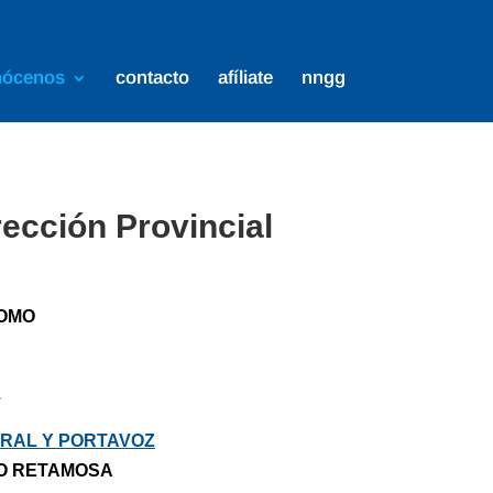
nócenos
contacto
afíliate
nngg
ección Provincial
OMO
Z
RAL Y PORTAVOZ
O RETAMOSA