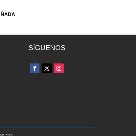
AÑADA
SÍGUENOS
285 528