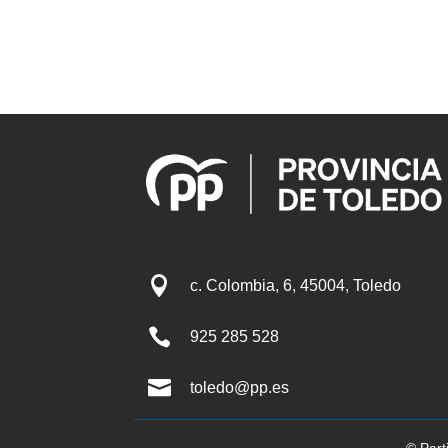

c. Colombia, 6, 45004, Toledo

925 285 528

toledo@pp.es
© Part