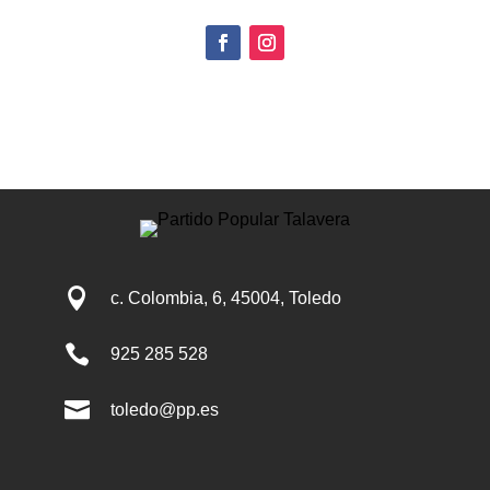

c. Colombia, 6, 45004, Toledo

925 285 528

toledo@pp.es