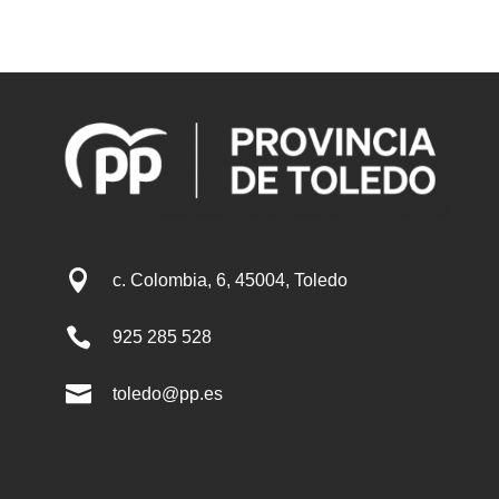

c. Colombia, 6, 45004, Toledo

925 285 528

toledo@pp.es