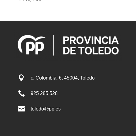

c. Colombia, 6, 45004, Toledo

925 285 528

toledo@pp.es