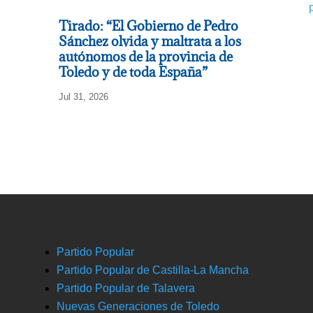
Tirado: “El Gobierno de Pedro
Sánchez olvida y maltrata a los
autónomos de la provincia de
Toledo y de toda España”
Jul 31, 2026
Partido Popular
Partido Popular de Castilla-La Mancha
Partido Popular de Talavera
Nuevas Generaciones de Toledo