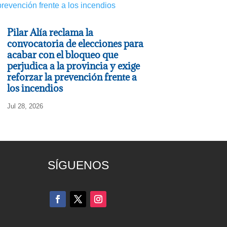
Pilar Alía reclama la
convocatoria de elecciones para
acabar con el bloqueo que
perjudica a la provincia y exige
reforzar la prevención frente a
los incendios
Jul 28, 2026
SÍGUENOS