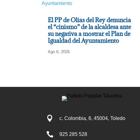
El PP de Olías del Rey denuncia
el “cinismo” de la alcaldesa ante
su negativa a mostrar el Plan de
Igualdad del Ayuntamiento
Ago 6, 2026

c. Colombia, 6, 45004, Toledo

925 285 528