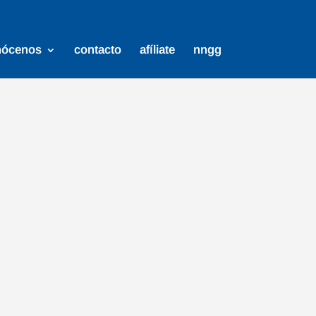
nócenos
contacto
afíliate
nngg