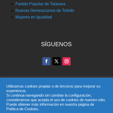
Partido Popular de Talavera
Nuevas Generaciones de Toledo
Mujeres en Igualdad
SÍGUENOS
Utilizamos cookies propias o de terceros para mejorar su
experiencia.
Si continúa navegando sin cambiar la configuración,
© Partido Popular de Toledo – C/ Colombia, 6, 45004,
consideramos que acepta el uso de cookies de nuestro sitio.
Puede obtener más información en nuestra página de
Toledo, Teléfono 925 285 528
Política de Cookies.
El uso de este sitio implica la aceptación del
aviso legal
,