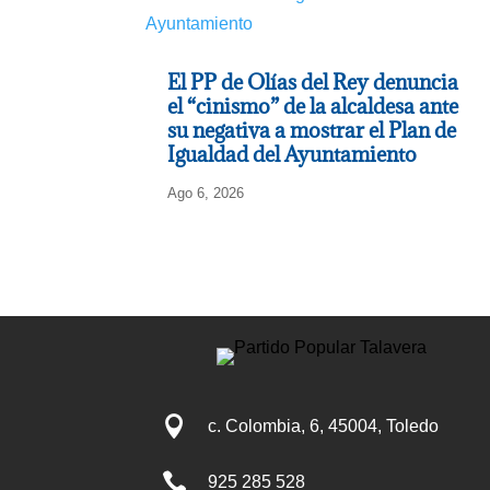
El PP de Olías del Rey denuncia
el “cinismo” de la alcaldesa ante
su negativa a mostrar el Plan de
Igualdad del Ayuntamiento
Ago 6, 2026

c. Colombia, 6, 45004, Toledo

925 285 528