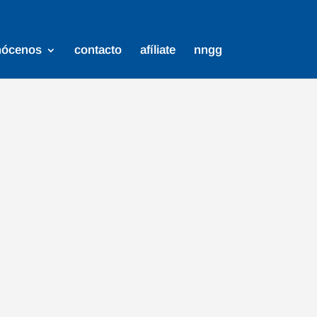
nócenos
contacto
afíliate
nngg