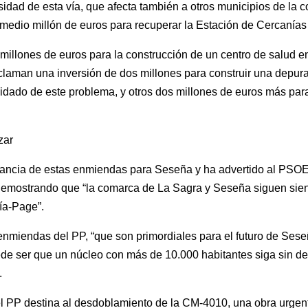
sidad de esta vía, que afecta también a otros municipios de la 
 medio millón de euros para recuperar la Estación de Cercanía
illones de euros para la construcción de un centro de salud en
reclaman una inversión de dos millones para construir una depu
idado de este problema, y otros dos millones de euros más par
zar
rtancia de estas enmiendas para Seseña y ha advertido al PSOE
 demostrando que “la comarca de La Sagra y Seseña siguen sien
ía-Page”.
s enmiendas del PP, “que son primordiales para el futuro de Ses
de ser que un núcleo con más de 10.000 habitantes siga sin d
.
 PP destina al desdoblamiento de la CM-4010, una obra urgente