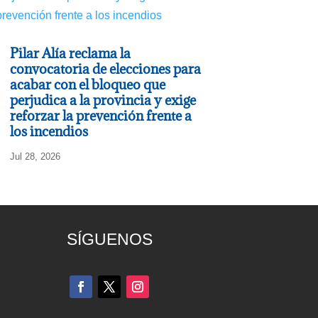
Pilar Alía reclama la
convocatoria de elecciones para
acabar con el bloqueo que
perjudica a la provincia y exige
reforzar la prevención frente a
los incendios
Jul 28, 2026
SÍGUENOS