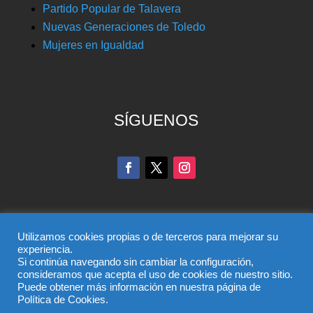
Partido Popular de Talavera
Nuevas Generaciones de Toledo
Mujeres en Igualdad
SÍGUENOS
Utilizamos cookies propias o de terceros para mejorar su
experiencia.
Si continúa navegando sin cambiar la configuración,
© Partido Popular de Toledo – C/ Colombia, 6, 45004,
consideramos que acepta el uso de cookies de nuestro sitio.
Puede obtener más información en nuestra página de
Toledo, Teléfono 925 285 528
Política de Cookies.
El uso de este sitio implica la aceptación del
aviso legal
,