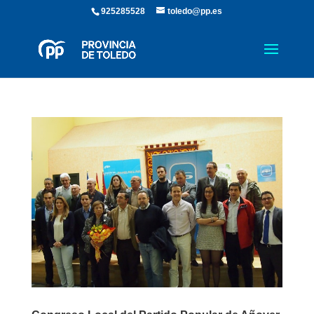
925285528
toledo@pp.es