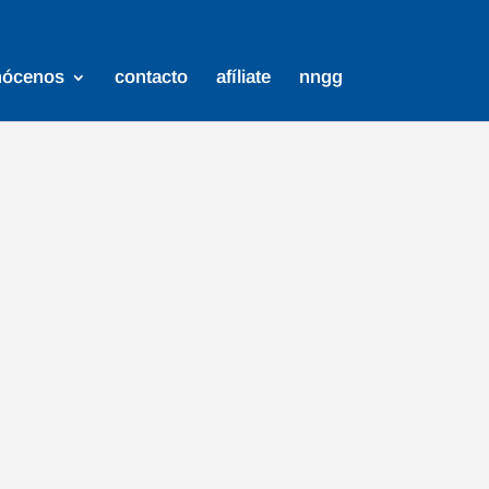
nócenos
contacto
afíliate
nngg