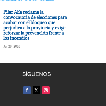
Pilar Alía reclama la
convocatoria de elecciones para
acabar con el bloqueo que
perjudica a la provincia y exige
reforzar la prevención frente a
los incendios
Jul 28, 2026
SÍGUENOS