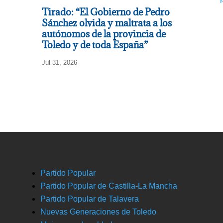
Tirado: “El Gobierno de Pedro
Sánchez olvida y maltrata a los
autónomos de la provincia de
Toledo y de toda España”
Jul 31, 2026
Partido Popular
Partido Popular de Castilla-La Mancha
Partido Popular de Talavera
Nuevas Generaciones de Toledo