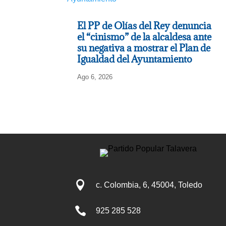
El PP de Olías del Rey denuncia
el “cinismo” de la alcaldesa ante
su negativa a mostrar el Plan de
Igualdad del Ayuntamiento
Ago 6, 2026

c. Colombia, 6, 45004, Toledo

925 285 528