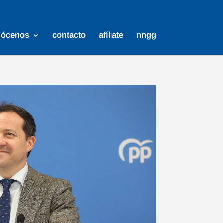
nócenos
contacto
afíliate
nngg