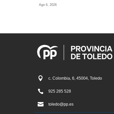
Ago 6, 2026

c. Colombia, 6, 45004, Toledo

925 285 528

toledo@pp.es