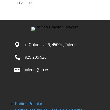
Jul 28, 2026

c. Colombia, 6, 45004, Toledo

925 285 528

toledo@pp.es
Partido Popular