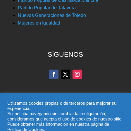
Partido Popular de Castilla-La Mancha
Partido Popular de Talavera
Nuevas Generaciones de Toledo
Mujeres en Igualdad
SÍGUENOS
Utilizamos cookies propias o de terceros para mejorar su
experiencia.
Si continúa navegando sin cambiar la configuración,
© Partido Popular de Toledo – C/ Colombia, 6, 45004,
consideramos que acepta el uso de cookies de nuestro sitio.
Puede obtener más información en nuestra página de
Toledo, Teléfono 925 285 528
Política de Cookies.