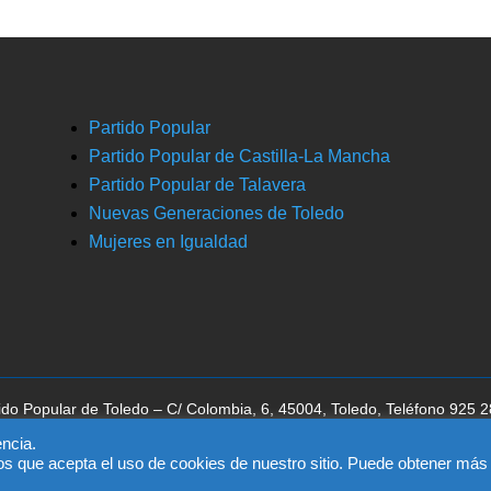
Partido Popular
Partido Popular de Castilla-La Mancha
Partido Popular de Talavera
Nuevas Generaciones de Toledo
Mujeres en Igualdad
ido Popular de Toledo – C/ Colombia, 6, 45004, Toledo, Teléfono 925 
ca la aceptación del
aviso legal
, la
política de privacidad
y la
política de 
ncia.
os que acepta el uso de cookies de nuestro sitio. Puede obtener más