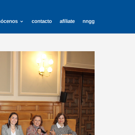
nócenos
contacto
afíliate
nngg