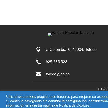

c. Colombia, 6, 45004, Toledo

925 285 528

toledo@pp.es
© Part
El uso de este sitio impli
Utilizamos cookies propias o de terceros para mejorar su experie
Si continúa navegando sin cambiar la configuración, consideram
información en nuestra página de Política de Cookies.