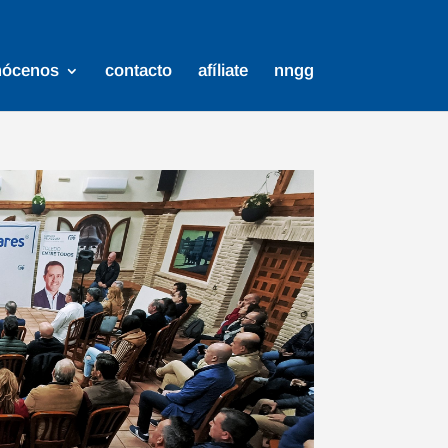
nócenos
contacto
afíliate
nngg