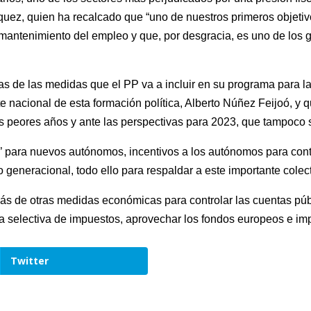
ez, quien ha recalcado que “uno de nuestros primeros objetivo
l mantenimiento del empleo y que, por desgracia, es uno de los 
as de las medidas que el PP va a incluir en su programa para 
 nacional de esta formación política, Alberto Núñez Feijoó, y q
us peores años y ante las perspectivas para 2023, que tampoco 
ro’ para nuevos autónomos, incentivos a los autónomos para cont
o generacional, todo ello para respaldar a este importante colect
 otras medidas económicas para controlar las cuentas públicas
da selectiva de impuestos, aprovechar los fondos europeos e im
Twitter