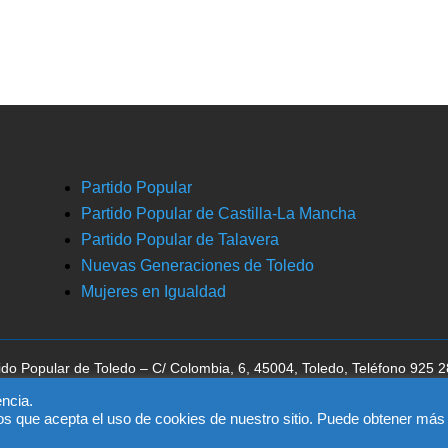
Partido Popular
Partido Popular de Castilla-La Mancha
Partido Popular de Talavera
Nuevas Generaciones de Toledo
Mujeres en Igualdad
ido Popular de Toledo – C/ Colombia, 6, 45004, Toledo, Teléfono 925 
ca la aceptación del
aviso legal
, la
política de privacidad
y la
política de 
ncia.
os que acepta el uso de cookies de nuestro sitio. Puede obtener más