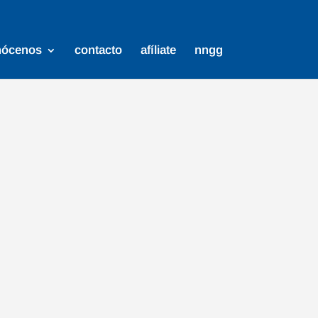
nócenos
contacto
afíliate
nngg