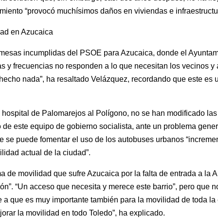
miento “provocó muchísimos daños en viviendas e infraestructur
idad en Azucaica
omesas incumplidas del PSOE para Azucaica, donde el Ayuntami
as y frecuencias no responden a lo que necesitan los vecinos y 
hecho nada”, ha resaltado Velázquez, recordando que este es 
l hospital de Palomarejos al Polígono, no se han modificado las 
o de este equipo de gobierno socialista, ante un problema genera
 se puede fomentar el uso de los autobuses urbanos “incremen
ilidad actual de la ciudad”.
a de movilidad que sufre Azucaica por la falta de entrada a la 
”. “Un acceso que necesita y merece este barrio”, pero que no
 a que es muy importante también para la movilidad de toda la 
orar la movilidad en todo Toledo”, ha explicado.