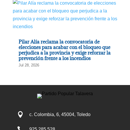
Pilar Alía reclama la convocatoria de
elecciones para acabar con el bloqueo que
perjudica a la provincia y exige reforzar la
prevención frente a los incendios
Jul 28, 2026

c. Colombia, 6, 45004, Toledo

925 285 528