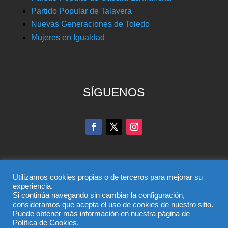
Partido Popular de Talavera
Nuevas Generaciones de Toledo
Mujeres en Igualdad
SÍGUENOS
Utilizamos cookies propias o de terceros para mejorar su
experiencia.
Si continúa navegando sin cambiar la configuración,
© Partido Popular de Toledo – C/ Colombia, 6, 45004,
consideramos que acepta el uso de cookies de nuestro sitio.
Puede obtener más información en nuestra página de
Toledo, Teléfono 925 285 528
Política de Cookies.
El uso de este sitio implica la aceptación del
aviso legal
,