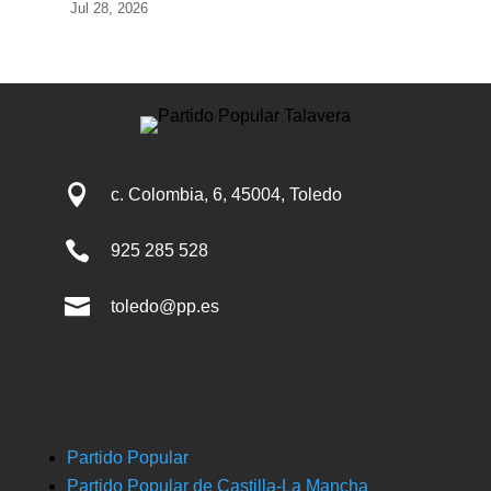
Jul 28, 2026

c. Colombia, 6, 45004, Toledo

925 285 528

toledo@pp.es
Partido Popular
Partido Popular de Castilla-La Mancha