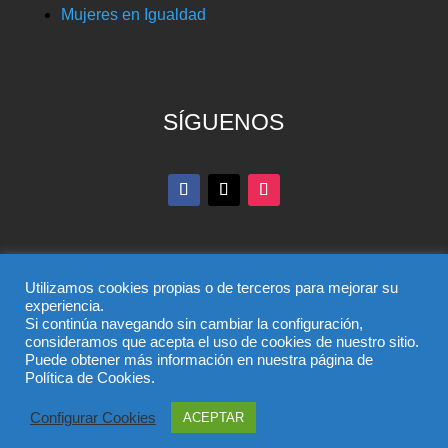
Mujeres en Igualdad
SÍGUENOS
Utilizamos cookies propias o de terceros para mejorar su
experiencia.
Si continúa navegando sin cambiar la configuración,
© Partido Popular de Toledo – C/ Colombia, 6, 45004,
consideramos que acepta el uso de cookies de nuestro sitio.
Puede obtener más información en nuestra página de
Toledo, Teléfono 925 285 528
Política de Cookies.
El uso de este sitio implica la aceptación del
aviso legal
,
la
política de privacidad
y la
política de cookies
del
Configurar Cookies
ACEPTAR
Partido Popular