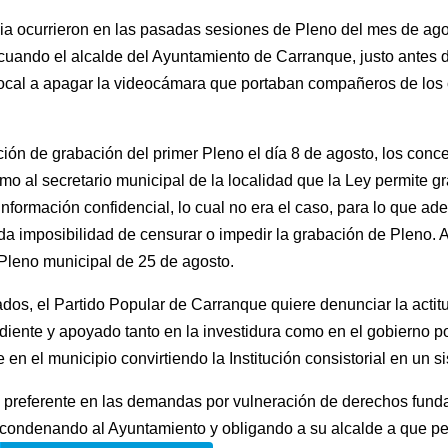
a ocurrieron en las pasadas sesiones de Pleno del mes de ago
cuando el alcalde del Ayuntamiento de Carranque, justo antes d
 Local a apagar la videocámara que portaban compañeros de los 
ción de grabación del primer Pleno el día 8 de agosto, los conce
o al secretario municipal de la localidad que la Ley permite gr
formación confidencial, lo cual no era el caso, para lo que ade
nda imposibilidad de censurar o impedir la grabación de Pleno. 
 Pleno municipal de 25 de agosto.
s, el Partido Popular de Carranque quiere denunciar la actitud 
diente y apoyado tanto en la investidura como en el gobierno po
 en el municipio convirtiendo la Institución consistorial en un 
n preferente en las demandas por vulneración de derechos fun
condenando al Ayuntamiento y obligando a su alcalde a que per