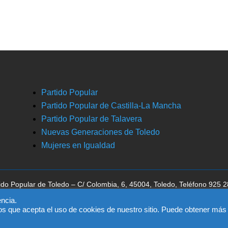
Partido Popular
Partido Popular de Castilla-La Mancha
Partido Popular de Talavera
Nuevas Generaciones de Toledo
Mujeres en Igualdad
ido Popular de Toledo – C/ Colombia, 6, 45004, Toledo, Teléfono 925 
ca la aceptación del
aviso legal
, la
política de privacidad
y la
política de 
ncia.
os que acepta el uso de cookies de nuestro sitio. Puede obtener más