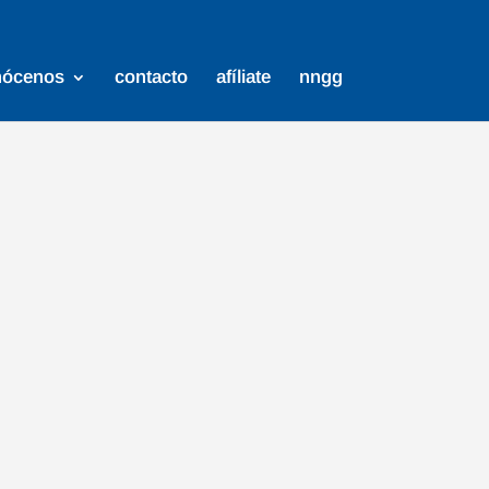
nócenos
contacto
afíliate
nngg