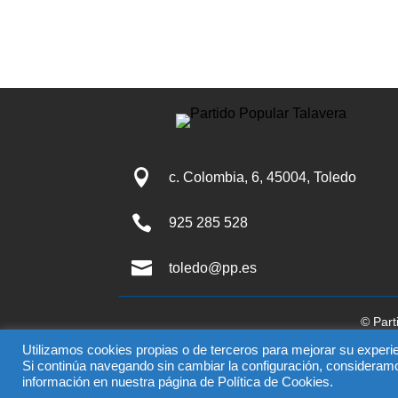

c. Colombia, 6, 45004, Toledo

925 285 528

toledo@pp.es
© Part
El uso de este sitio impli
Utilizamos cookies propias o de terceros para mejorar su experie
Si continúa navegando sin cambiar la configuración, consideram
información en nuestra página de Política de Cookies.