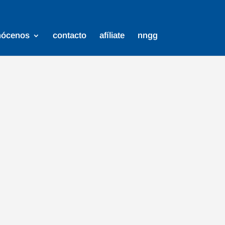
nócenos
contacto
afíliate
nngg