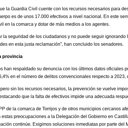
 la Guardia Civil cuente con los recursos necesarios para desa
uerpo es de unos 17.000 efectivos a nivel nacional. En este sen
ivil en la comarca y dotar de más medios a los agentes.
zar la seguridad de los ciudadanos y no puede seguir ignorand
des en esta justa reclamación”, han concluido los senadores.
a provincia
os han respaldado su denuncia con los últimos datos oficiales p
6,4% en el número de delitos convencionales respecto a 2023, c
 pero sin los recursos necesarios, la prevención se vuelve impo
estacando que la falta de efectivos impide una adecuada respue
 PP de la comarca de Torrijos y de otros municipios cercanos af
 estas preocupaciones a la Delegación del Gobierno en Castil
ación continúe. Exigimos soluciones inmediatas por parte del Min