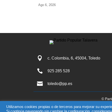
Ago 6, 2026

c. Colombia, 6, 45004, Toledo

925 285 528

toledo@pp.es
© Part
El uso de este sitio impli
Utilizamos cookies propias o de terceros para mejorar su experie
Si continúa navegando sin cambiar la configuración, consideram