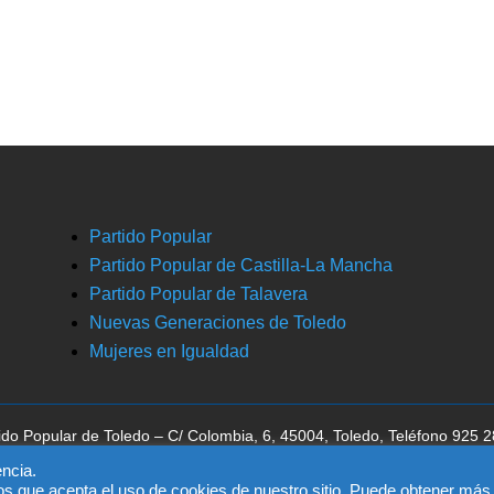
Partido Popular
Partido Popular de Castilla-La Mancha
Partido Popular de Talavera
Nuevas Generaciones de Toledo
Mujeres en Igualdad
ido Popular de Toledo – C/ Colombia, 6, 45004, Toledo, Teléfono 925 
ca la aceptación del
aviso legal
, la
política de privacidad
y la
política de 
ncia.
os que acepta el uso de cookies de nuestro sitio. Puede obtener más