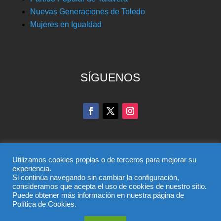
Nuevas Generaciones de Toledo
Mujeres en Igualdad
SÍGUENOS
Utilizamos cookies propias o de terceros para mejorar su
experiencia.
Si continúa navegando sin cambiar la configuración,
© Partido Popular de Toledo – C/ Colombia, 6, 45004,
consideramos que acepta el uso de cookies de nuestro sitio.
Puede obtener más información en nuestra página de
Toledo, Teléfono 925 285 528
Política de Cookies.
El uso de este sitio implica la aceptación del
aviso legal
,