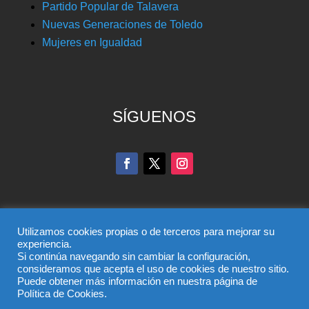
Partido Popular de Talavera
Nuevas Generaciones de Toledo
Mujeres en Igualdad
SÍGUENOS
Utilizamos cookies propias o de terceros para mejorar su
experiencia.
Si continúa navegando sin cambiar la configuración,
© Partido Popular de Toledo – C/ Colombia, 6, 45004,
consideramos que acepta el uso de cookies de nuestro sitio.
Puede obtener más información en nuestra página de
Toledo, Teléfono 925 285 528
Política de Cookies.
El uso de este sitio implica la aceptación del
aviso legal
,