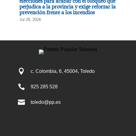
elecciones para acabar con el bloqueo que
perjudica a la provincia y exige reforzar la
prevención frente a los incendios
Jul 28, 2026

c. Colombia, 6, 45004, Toledo

925 285 528

toledo@pp.es