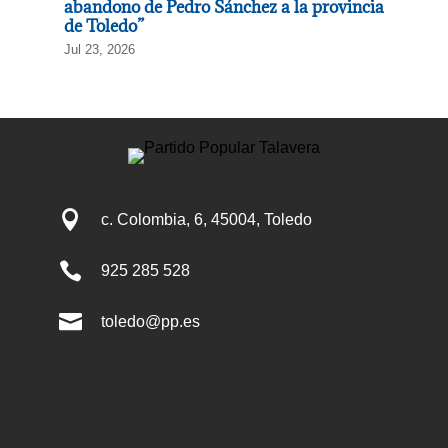
abandono de Pedro Sánchez a la provincia
de Toledo”
Jul 23, 2026

c. Colombia, 6, 45004, Toledo

925 285 528

toledo@pp.es