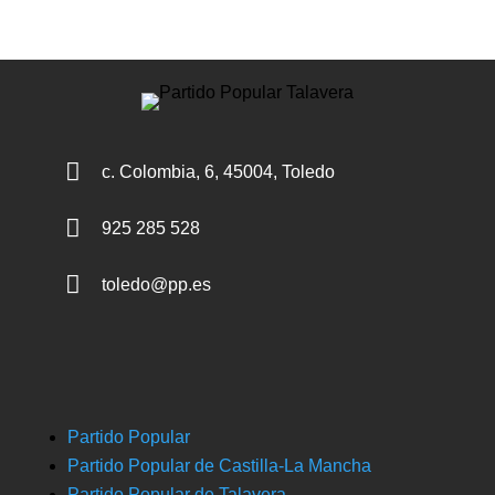

c. Colombia, 6, 45004, Toledo

925 285 528

toledo@pp.es
Partido Popular
Partido Popular de Castilla-La Mancha
Partido Popular de Talavera