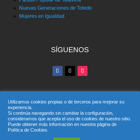
Nuevas Generaciones de Toledo
Mujeres en Igualdad
SÍGUENOS
Utilizamos cookies propias o de terceros para mejorar su
experiencia.
Si continúa navegando sin cambiar la configuración,
© Partido Popular de Toledo – C/ Colombia, 6, 45004,
consideramos que acepta el uso de cookies de nuestro sitio.
Puede obtener más información en nuestra página de
Toledo, Teléfono 925 285 528
Política de Cookies.
El uso de este sitio implica la aceptación del
aviso legal
,