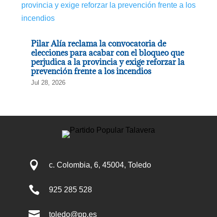
Pilar Alía reclama la convocatoria de
elecciones para acabar con el bloqueo que
perjudica a la provincia y exige reforzar la
prevención frente a los incendios
Jul 28, 2026

c. Colombia, 6, 45004, Toledo

925 285 528

toledo@pp.es