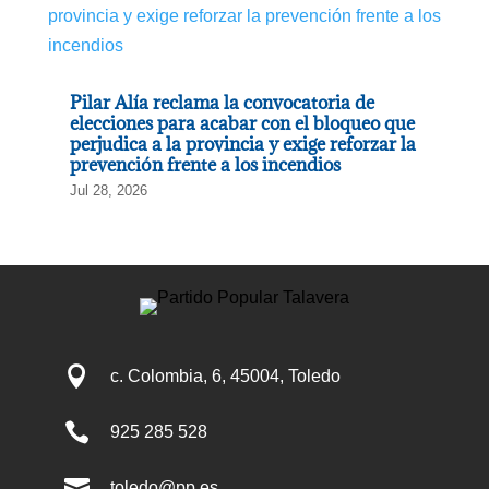
Pilar Alía reclama la convocatoria de
elecciones para acabar con el bloqueo que
perjudica a la provincia y exige reforzar la
prevención frente a los incendios
Jul 28, 2026

c. Colombia, 6, 45004, Toledo

925 285 528

toledo@pp.es