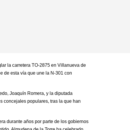
glar la carretera TO-2875 en Villanueva de
le de esta vía que une la N-301 con
ledo, Joaquín Romera, y la diputada
os concejales populares, tras la que han
era durante años por parte de los gobiernos
ntido, Almudena de la Torre ha celebrado