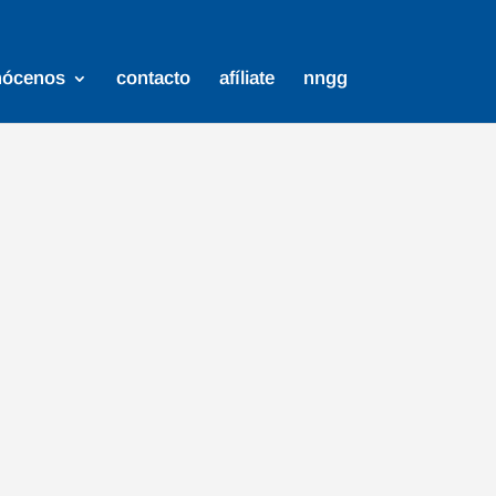
nócenos
contacto
afíliate
nngg