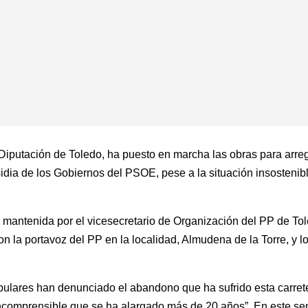
 Diputación de Toledo, ha puesto en marcha las obras para arre
dia de los Gobiernos del PSOE, pese a la situación insostenib
n mantenida por el vicesecretario de Organización del PP de To
n la portavoz del PP en la localidad, Almudena de la Torre, y l
pulares han denunciado el abandono que ha sufrido esta carret
incomprensible que se ha alargado más de 20 años”. En este se