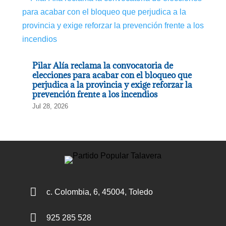
Pilar Alía reclama la convocatoria de
elecciones para acabar con el bloqueo que
perjudica a la provincia y exige reforzar la
prevención frente a los incendios
Jul 28, 2026

c. Colombia, 6, 45004, Toledo

925 285 528