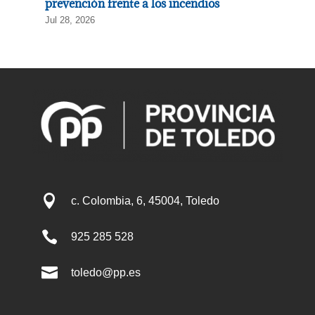
prevención frente a los incendios
Jul 28, 2026

c. Colombia, 6, 45004, Toledo

925 285 528

toledo@pp.es