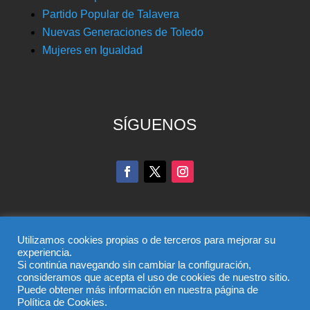
Partido Popular de Talavera
Nuevas Generaciones de Toledo
Mujeres en Igualdad
SÍGUENOS
Utilizamos cookies propias o de terceros para mejorar su
experiencia.
Si continúa navegando sin cambiar la configuración,
© Partido Popular de Toledo – C/ Colombia, 6, 45004,
consideramos que acepta el uso de cookies de nuestro sitio.
Puede obtener más información en nuestra página de
Toledo, Teléfono 925 285 528
Política de Cookies.
El uso de este sitio implica la aceptación del
aviso legal
,