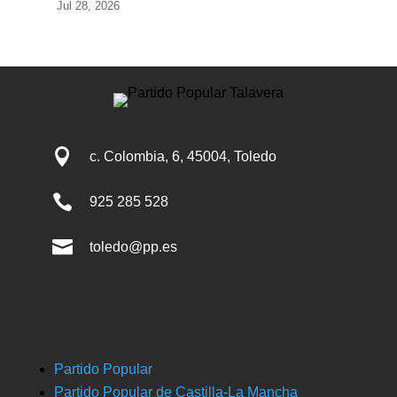
Jul 28, 2026

c. Colombia, 6, 45004, Toledo

925 285 528

toledo@pp.es
Partido Popular
Partido Popular de Castilla-La Mancha