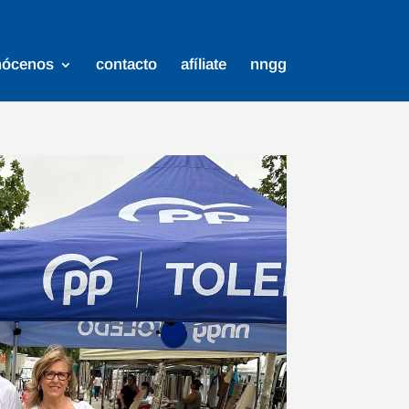
nócenos
contacto
afíliate
nngg