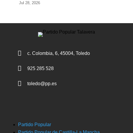
Jul 28, 2026

c. Colombia, 6, 45004, Toledo

925 285 528

toledo@pp.es
Partido Popular
Partido Popular de Castilla-La Mancha