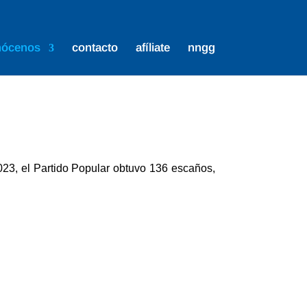
nócenos
contacto
afíliate
nngg
23, el Partido Popular obtuvo 136 escaños,