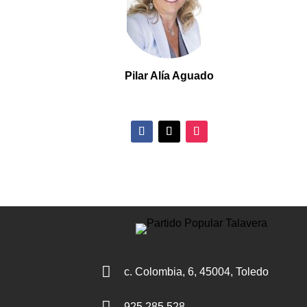
Pilar
Alía Aguado

c. Colombia, 6, 45004, Toledo

925 285 528