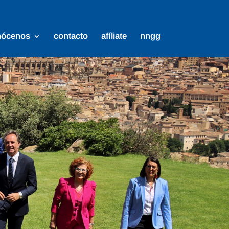
nócenos
contacto
afíliate
nngg