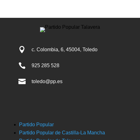

c. Colombia, 6, 45004, Toledo

925 285 528

toledo@pp.es
Partido Popular
Partido Popular de Castilla-La Mancha