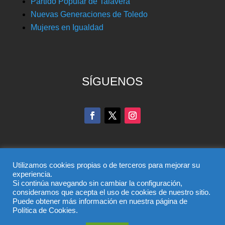
Partido Popular de Talavera
Nuevas Generaciones de Toledo
Mujeres en Igualdad
SÍGUENOS
Utilizamos cookies propias o de terceros para mejorar su
experiencia.
Si continúa navegando sin cambiar la configuración,
© Partido Popular de Toledo – C/ Colombia, 6, 45004,
consideramos que acepta el uso de cookies de nuestro sitio.
Puede obtener más información en nuestra página de
Toledo, Teléfono 925 285 528
Política de Cookies.
El uso de este sitio implica la aceptación del
aviso legal
,