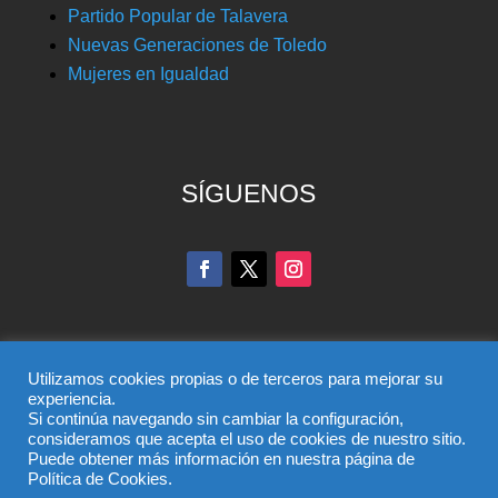
Partido Popular de Talavera
Nuevas Generaciones de Toledo
Mujeres en Igualdad
SÍGUENOS
Utilizamos cookies propias o de terceros para mejorar su
experiencia.
Si continúa navegando sin cambiar la configuración,
© Partido Popular de Toledo – C/ Colombia, 6, 45004,
consideramos que acepta el uso de cookies de nuestro sitio.
Puede obtener más información en nuestra página de
Toledo, Teléfono 925 285 528
Política de Cookies.
El uso de este sitio implica la aceptación del
aviso legal
,