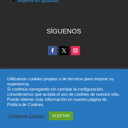
Mujeres en Igualdad
SÍGUENOS
Utilizamos cookies propias o de terceros para mejorar su
experiencia.
Si continúa navegando sin cambiar la configuración,
© Partido Popular de Toledo – C/ Colombia, 6, 45004,
consideramos que acepta el uso de cookies de nuestro sitio.
Puede obtener más información en nuestra página de
Toledo, Teléfono 925 285 528
Política de Cookies.
El uso de este sitio implica la aceptación del
aviso legal
,
la
política de privacidad
y la
política de cookies
del
Configurar Cookies
ACEPTAR
Partido Popular