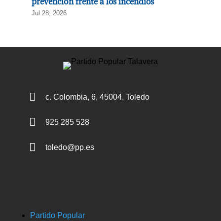
prevención frente a los incendios
Jul 28, 2026

c. Colombia, 6, 45004, Toledo

925 285 528

toledo@pp.es
Partido Popular