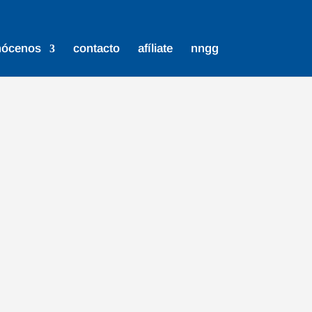
nócenos
contacto
afíliate
nngg