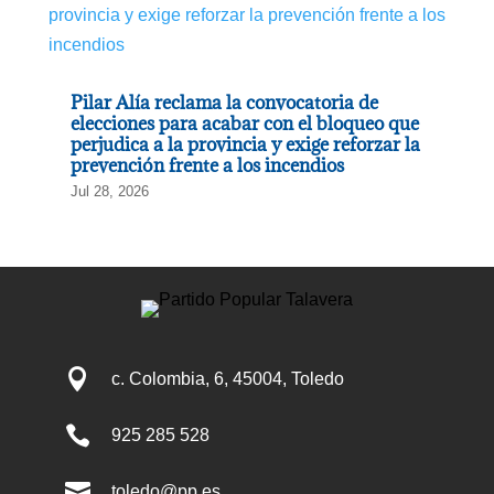
Pilar Alía reclama la convocatoria de
elecciones para acabar con el bloqueo que
perjudica a la provincia y exige reforzar la
prevención frente a los incendios
Jul 28, 2026

c. Colombia, 6, 45004, Toledo

925 285 528

toledo@pp.es