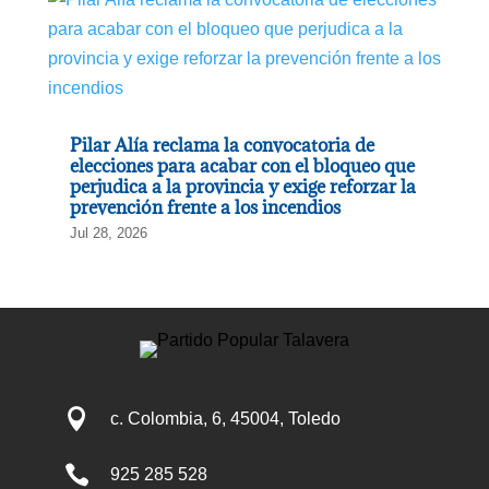
Pilar Alía reclama la convocatoria de
elecciones para acabar con el bloqueo que
perjudica a la provincia y exige reforzar la
prevención frente a los incendios
Jul 28, 2026

c. Colombia, 6, 45004, Toledo

925 285 528