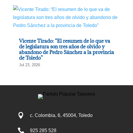
Vicente Tirado: “El resumen de lo que va
de legislatura son tres años de olvido y
abandono de Pedro Sánchez a la provincia
de Toledo”
Jul 23, 2026

c. Colombia, 6, 45004, Toledo

925 285 528