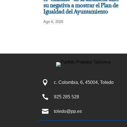
su negativa a mostrar el Plan de
Igualdad del Ayuntamiento
Ago 6, 2026

c. Colombia, 6, 45004, Toledo

925 285 528

toledo@pp.es