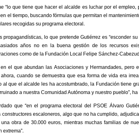
“lo que tiene que hacer el alcalde es luchar por el empleo, p
en el tiempo, buscando fórmulas que permitan el mantenimiento 
ulares recogidas su programa electoral.
 propagandísticas, lo que pretende Gutiérrez es “esconder su f
siados años no en la buena gestión de los recursos exist
straciones como de la Fundación Local Felipe Sánchez-Cabezud
 en el que abundan las Asociaciones y Hermandades, pero e
hora, cuando se demuestra que esa forma de vida era irreal
al que el alcalde les ha acostumbrado, la Fundación tiene grav
arruinado a nuestra Comunidad Autónoma y nuestro pueblo”, ha
ordado que “en el programa electoral del PSOE Álvaro Gutié
os constructores escaloneros, algo que no ha cumplido, adjudi
 una obra de 30.000 euros, mientras muchas familias de nues
n extrema”.