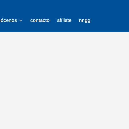
nócenos
contacto
afíliate
nngg