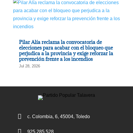
Pilar Alía reclama la convocatoria de
elecciones para acabar con el bloqueo que
perjudica a la provincia y exige reforzar la
prevención frente a los incendios
Jul 28, 2026

c. Colombia, 6, 45004, Toledo

925 285 528