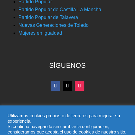
Partido Popular
Partido Popular de Castilla-La Mancha
Partido Popular de Talavera
Nuevas Generaciones de Toledo
Mujeres en Igualdad
SÍGUENOS
Utilizamos cookies propias o de terceros para mejorar su
experiencia.
Si continúa navegando sin cambiar la configuración,
© Partido Popular de Toledo – C/ Colombia, 6, 45004,
consideramos que acepta el uso de cookies de nuestro sitio.