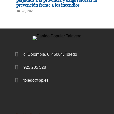
perjudica a la provincia y exige reforzar la
prevención frente a los incendios
Jul 28, 2026

c. Colombia, 6, 45004, Toledo

925 285 528

toledo@pp.es