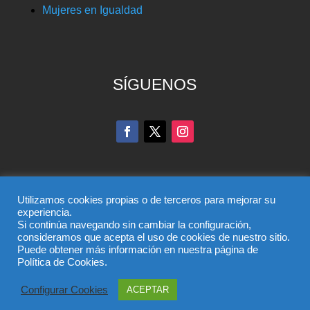
Mujeres en Igualdad
SÍGUENOS
Utilizamos cookies propias o de terceros para mejorar su
experiencia.
Si continúa navegando sin cambiar la configuración,
© Partido Popular de Toledo – C/ Colombia, 6, 45004,
consideramos que acepta el uso de cookies de nuestro sitio.
Puede obtener más información en nuestra página de
Toledo, Teléfono 925 285 528
Política de Cookies.
El uso de este sitio implica la aceptación del
aviso legal
,
la
política de privacidad
y la
política de cookies
del
Configurar Cookies
ACEPTAR
Partido Popular