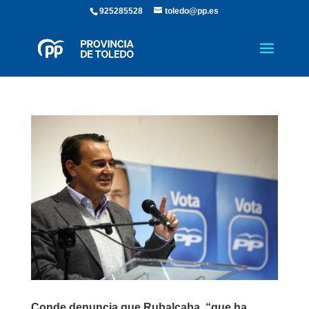
925285528
toledo@pp.es
Conde denuncia que Rubalcaba, “que ha