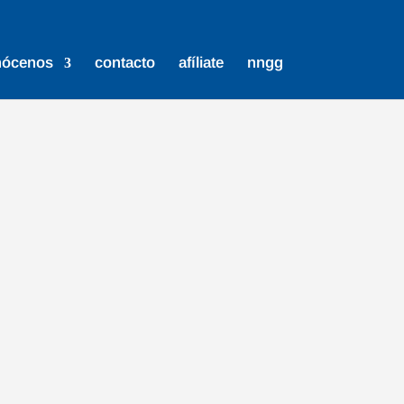
nócenos
contacto
afíliate
nngg