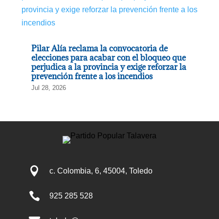
Pilar Alía reclama la convocatoria de
elecciones para acabar con el bloqueo que
perjudica a la provincia y exige reforzar la
prevención frente a los incendios
Jul 28, 2026

c. Colombia, 6, 45004, Toledo

925 285 528